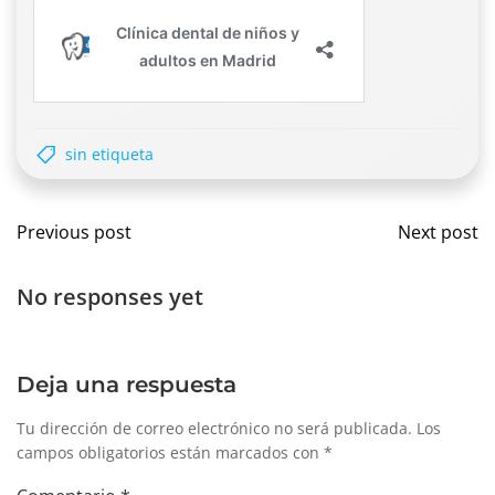
sin etiqueta
Navegación
Nave
Previous post
Next post
por
por
No responses yet
las
las
entradas
entr
Deja una respuesta
Tu dirección de correo electrónico no será publicada.
Los
campos obligatorios están marcados con
*