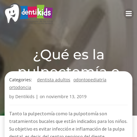
Saltar
al
contenido
¿Qué es la
pulpectomía o
Categories:
dentista adultos
odontopediatría
pulpotomía?
ortodoncia
by
Dentikids
|
on
noviembre 13, 2019
Tanto la pulpectomía como la pulpotomía son
tratamientos bucales que están indicados para los niños.
Su objetivo es evitar infección e inflamación de la pulpa
dental, es decir, del centro nervioso del diente.