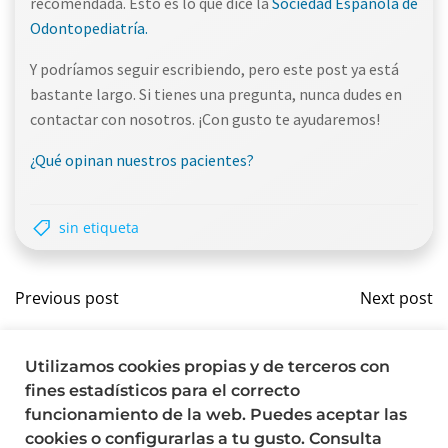
recomendada. Esto es lo que dice la
Sociedad Española de
Odontopediatría.
Y podríamos seguir escribiendo, pero este post ya está
bastante largo. Si tienes una pregunta, nunca dudes en
contactar con nosotros. ¡Con gusto te ayudaremos!
¿Qué opinan nuestros pacientes?
sin etiqueta
Navegación
Nave
Previous post
Next post
por
por
Comments are closed
Utilizamos cookies propias y de terceros con
las
las
fines estadísticos para el correcto
funcionamiento de la web. Puedes aceptar las
entradas
entr
cookies o configurarlas a tu gusto. Consulta