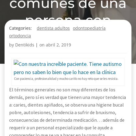
comunes de una
persona con
Categories:
dentista adultos
odontopediatría
autismo?
ortodoncia
by
Dentikids
|
on
abril 2, 2019
Con paciencia, profesionalidad y mucho cariño no hay reto que se les resista.
El términos generales no son muy diferentes de los
demás, pero sí es verdad que tienen una mayor tendencia
a: caries, dientes apiñados, se observa una higiene bucal
pobre, autolesiones, tendencia a sufrir de bruxismo,
consecuencias de determinada medicación… además de
requerir a un personal especializado que le ayude a
comprender lo que se va a hacer en la consulta.