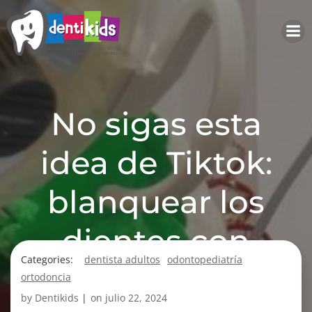
Saltar
al
contenido
No sigas esta
idea de Tiktok:
blanquear los
dientes con
Categories:
dentista adultos
odontopediatría
esmalte de uñas
ortodoncia
by
Dentikids
|
on
julio 22, 2024