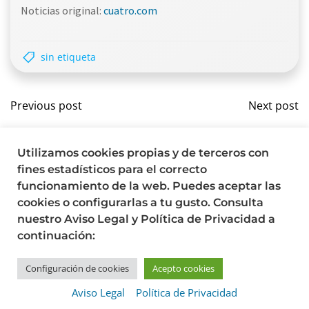
Noticias original:
cuatro.com
sin etiqueta
Navegación
Nave
Previous post
Next post
por
por
Comments are closed
Utilizamos cookies propias y de terceros con
las
las
fines estadísticos para el correcto
funcionamiento de la web. Puedes aceptar las
entradas
entr
cookies o configurarlas a tu gusto. Consulta
nuestro Aviso Legal y Política de Privacidad a
continuación:
© 2026 Clínica dental de niños y adultos en Madrid.
Configuración de cookies
Acepto cookies
Created for free using WordPress and
Colibri
Aviso Legal
Política de Privacidad